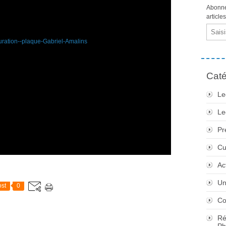
Abonne
article
Email
Caté
Le
Le
Pr
Cu
Ac
Un
st
0
Co
Ré
Ph