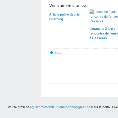
Vous aimerez aussi :
Article publié depuis
Overblog
dimanche 2 juin :
rencontre de l'ens
à Cesseras
Album
Voir le profil de
egliseprotestanteunienarbonne@gmail.com
sur le portail Ov