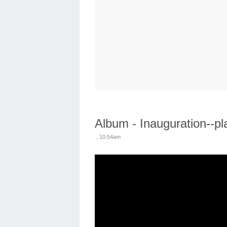
Album - Inauguration--p
, 10:54am