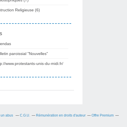
struction Religieuse
(6)
s
endas
lletin paroissial "Nouvelles"
tp://www.protestants-unis-du-midi.fr/
r un abus
C.G.U.
Rémunération en droits d'auteur
Offre Premium