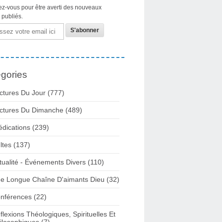
z-vous pour être averti des nouveaux
s publiés.
gories
ctures Du Jour
(777)
ctures Du Dimanche
(489)
édications
(239)
ltes
(137)
tualité - Événements Divers
(110)
e Longue Chaîne D'aimants Dieu
(32)
nférences
(22)
flexions Théologiques, Spirituelles Et
ilosophiques
(7)