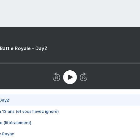
 Battle Royale - DayZ
 DayZ
 a 13 ans (et vous l'avez ignoré)
e (littéralement)
im Rayan