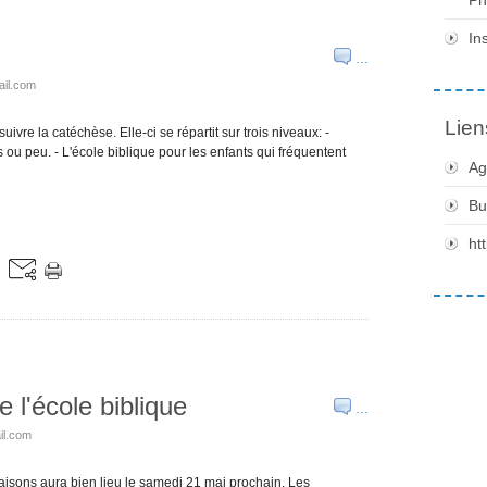
In
…
ail.com
Lien
ivre la catéchèse. Elle-ci se répartit sur trois niveaux: -
s ou peu. - L'école biblique pour les enfants qui fréquentent
Ag
Bu
ht
 l'école biblique
…
il.com
isons aura bien lieu le samedi 21 mai prochain. Les