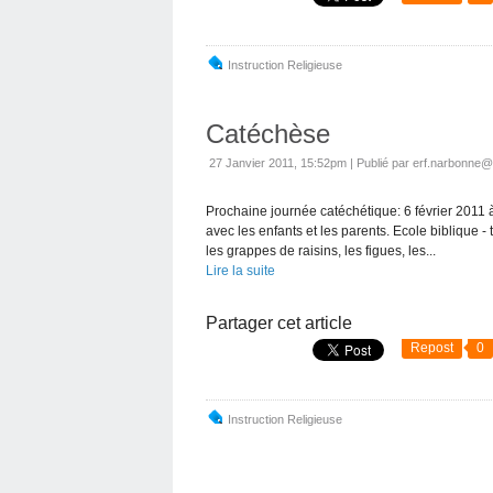
Instruction Religieuse
Catéchèse
27 Janvier 2011, 15:52pm
|
Publié par erf.narbonne
Prochaine journée catéchétique: 6 février 2011 
avec les enfants et les parents. Ecole biblique
les grappes de raisins, les figues, les...
Lire la suite
Partager cet article
Repost
0
Instruction Religieuse