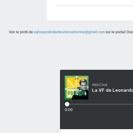
Voir le profil de
egliseprotestanteunienarbonne@gmail.com
sur le portail Ov
AlloCiné
La VF de Leonardo
0:00