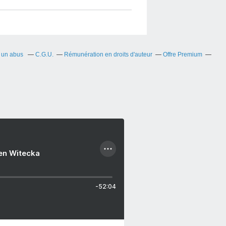
r un abus
C.G.U.
Rémunération en droits d'auteur
Offre Premium
ien Witecka
-52:04