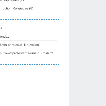
struction Religieuse
(6)
s
endas
lletin paroissial "Nouvelles"
tp://www.protestants-unis-du-midi.fr/