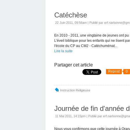
Catéchèse
22 Juin 2011, 09:56am
|
Publié par erf.narbonne@gm
En 2010 - 2011, une vingtaine de jeunes ont pu su
L'éveil biblique pour les enfants qui ne lisent pa
l'école du CP au CM2 - Catéchuménat...
Lire la suite
Partager cet article
Repost
0
Instruction Religieuse
Journée de fin d'année de
11 Mai 2011, 14:15pm
|
Publié par erf.narbonne@gma
Nous vous confirmons que cette journée à Orana