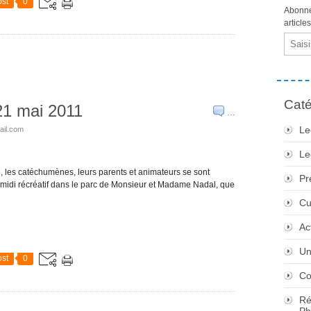
st
0
Abonne
article
Email
Caté
21 mai 2011
…
Le
ail.com
Le
ue, les catéchumènes, leurs parents et animateurs se sont
Pr
-midi récréatif dans le parc de Monsieur et Madame Nadal, que
Cu
Ac
Un
st
0
Co
Ré
Ph