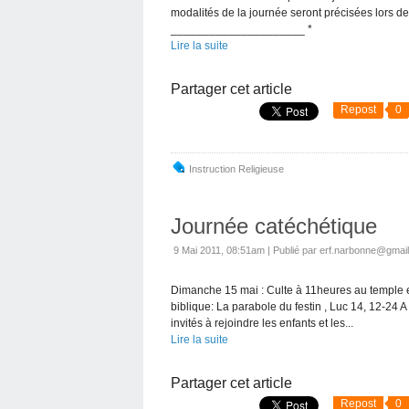
modalités de la journée seront précisées lors d
_____________________ *
Lire la suite
Partager cet article
Repost
0
Instruction Religieuse
Journée catéchétique
9 Mai 2011, 08:51am
|
Publié par erf.narbonne@gmai
Dimanche 15 mai : Culte à 11heures au temple e
biblique: La parabole du festin , Luc 14, 12-24 A
invités à rejoindre les enfants et les...
Lire la suite
Partager cet article
Repost
0