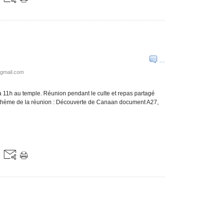
…
@gmail.com
à 11h au temple. Réunion pendant le culte et repas partagé
 - thème de la réunion : Découverte de Canaan document A27,