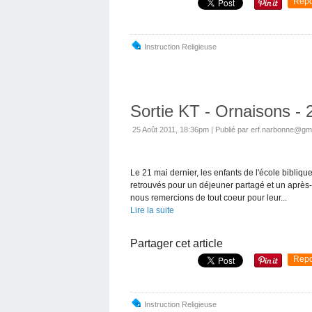
Repo
Instruction Religieuse
Sortie KT - Ornaisons - 
25 Août 2011, 18:36pm
|
Publié par erf.narbonne@gm
Le 21 mai dernier, les enfants de l'école bibliq
retrouvés pour un déjeuner partagé et un après
nous remercions de tout coeur pour leur...
Lire la suite
Partager cet article
Repo
Instruction Religieuse