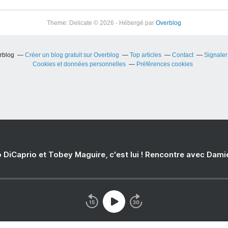
Theme: Delicate © 2026 - Hébergé par
Overblog
erblog
Créer un blog gratuit sur Overblog
Top articles
Contact
Signale
Cookies et données personnelles
Préférences cookies
 DiCaprio et Tobey Maguire, c'est lui ! Rencontre avec Dam