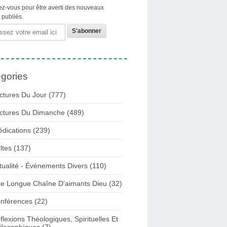
z-vous pour être averti des nouveaux
s publiés.
gories
ctures Du Jour
(777)
ctures Du Dimanche
(489)
édications
(239)
ltes
(137)
tualité - Événements Divers
(110)
e Longue Chaîne D'aimants Dieu
(32)
nférences
(22)
flexions Théologiques, Spirituelles Et
ilosophiques
(7)