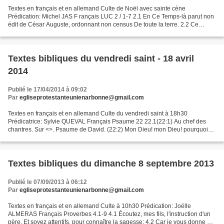
Textes en français et en allemand Culte de Noël avec sainte cène
Prédication: Michel JAS F rançais LUC 2 / 1-7 2.1 En Ce Temps-là parut non
édit de César Auguste, ordonnant non census De toute la terre. 2.2 Ce
premier census EUT lieu Pendant que Quirinius...
Textes bibliques du vendredi saint - 18 avril
2014
Publié le 17/04/2014 à 09:02
Par
egliseprotestanteunienarbonne@gmail.com
Textes en français et en allemand Culte du vendredi saint à 18h30
Prédicatrice: Sylvie QUEVAL Français Psaume 22 22.1(22:1) Au chef des
chantres. Sur <
>. Psaume de David. (22:2) Mon Dieu! mon Dieu! pourquoi
m'as-tu abandonné, Et t'éloignes-tu...
Textes bibliques du dimanche 8 septembre 2013
Publié le 07/09/2013 à 06:12
Par
egliseprotestanteunienarbonne@gmail.com
Textes en français et en allemand Culte à 10h30 Prédication: Joëlle
ALMERAS Français Proverbes 4.1-9 4.1 Écoutez, mes fils, l'instruction d'un
père, Et soyez attentifs, pour connaître la sagesse; 4.2 Car je vous donne de