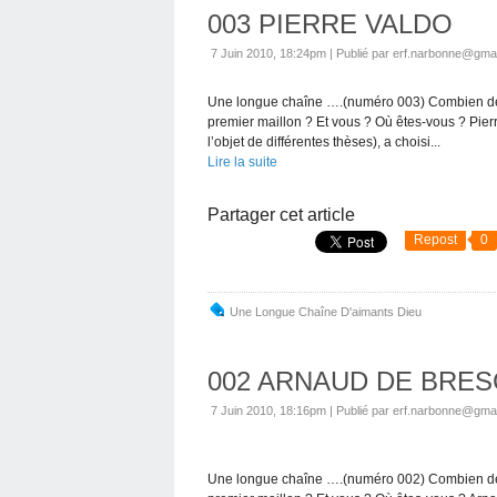
003 PIERRE VALDO
7 Juin 2010, 18:24pm
|
Publié par erf.narbonne@gma
Une longue chaîne ….(numéro 003) Combien de m
premier maillon ? Et vous ? Où êtes-vous ? Pierr
l’objet de différentes thèses), a choisi...
Lire la suite
Partager cet article
Repost
0
Une Longue Chaîne D'aimants Dieu
002 ARNAUD DE BRESCIA
7 Juin 2010, 18:16pm
|
Publié par erf.narbonne@gma
Une longue chaîne ….(numéro 002) Combien de m