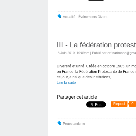
Actualité - Événements Divers
III - La fédération prote
8 Juin 2010, 10:09am
|
Publié par erf.narbonne@gma
Diversité et unité. Créée en octobre 1905, un mois
en France, la Fédération Protestante de France 
ce jour, ainsi que des institutions,...
Lire la suite
Partager cet article
Repost
0
Protestantisme