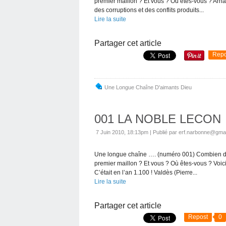
premier maillon ? Et vous ? Où êtes-vous ? Arna
des corruptions et des conflits produits...
Lire la suite
Partager cet article
Repo
Une Longue Chaîne D'aimants Dieu
001 LA NOBLE LECON
7 Juin 2010, 18:13pm
|
Publié par erf.narbonne@gma
Une longue chaîne …. (numéro 001) Combien de 
premier maillon ? Et vous ? Où êtes-vous ? Voici
C’était en l’an 1.100 ! Valdès (Pierre...
Lire la suite
Partager cet article
Repost
0