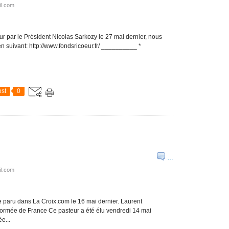
il.com
ur par le Président Nicolas Sarkozy le 27 mai dernier, nous
lien suivant: http://www.fondsricoeur.fr/ __________ *
st
0
…
il.com
le paru dans La Croix.com le 16 mai dernier. Laurent
formée de France Ce pasteur a été élu vendredi 14 mai
e...