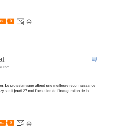
st
0
at
…
il.com
ier: Le protestantisme attend une meilleure reconnaissance
y saisit jeudi 27 mai l’occasion de l’inauguration de la
st
0