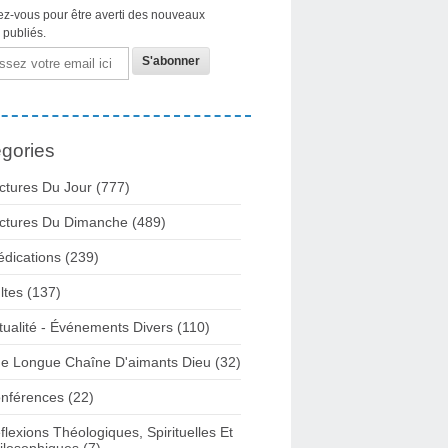
z-vous pour être averti des nouveaux
s publiés.
gories
ctures Du Jour
(777)
ctures Du Dimanche
(489)
édications
(239)
ltes
(137)
tualité - Événements Divers
(110)
e Longue Chaîne D'aimants Dieu
(32)
nférences
(22)
flexions Théologiques, Spirituelles Et
ilosophiques
(7)