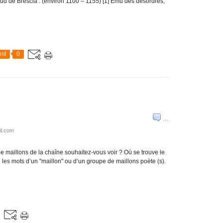
ud de Brescia : (environ 1100 – 1155) [1] Ému des désordres,
st
0
…
il.com
maillons de la chaîne souhaitez-vous voir ? Où se trouve le
 les mots d’un "maillon" ou d’un groupe de maillons poète (s).