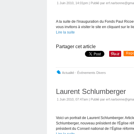
1 Juin 2010, 14:01pm
|
Publié par erf.narbonne@gma
A la suite de l'inauguration du Fonds Paul Ricoe
vous invitons à visiter le site en cliquant sur le 
Lire la suite
Partager cet article
Repo
Actualité - Événements Divers
Laurent Schlumberger
1 Juin 2010, 07:47am
|
Publié par erf.narbonne@gma
Voici un portrait de Laurent Schlumberger. Artic
Schlumberger, nouveau président de l'Église ré
président du Conseil national de l’Église réformé
Lire la suite