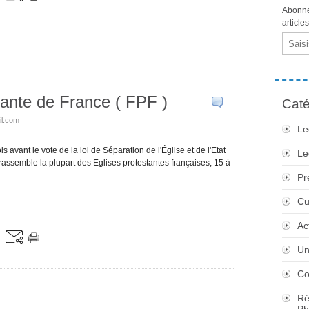
Abonne
article
Email
stante de France ( FPF )
Caté
…
il.com
Le
 avant le vote de la loi de Séparation de l'Église et de l'Etat
Le
rassemble la plupart des Eglises protestantes françaises, 15 à
Pr
Cu
Ac
Un
Co
Ré
Ph