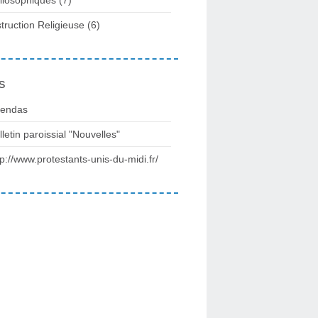
struction Religieuse
(6)
s
endas
lletin paroissial "Nouvelles"
tp://www.protestants-unis-du-midi.fr/