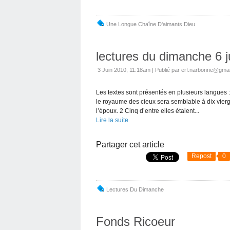
Une Longue Chaîne D'aimants Dieu
lectures du dimanche 6 j
3 Juin 2010, 11:18am
|
Publié par erf.narbonne@gma
Les textes sont présentés en plusieurs langues
le royaume des cieux sera semblable à dix vierge
l’époux. 2 Cinq d’entre elles étaient...
Lire la suite
Partager cet article
Repost
0
Lectures Du Dimanche
Fonds Ricoeur